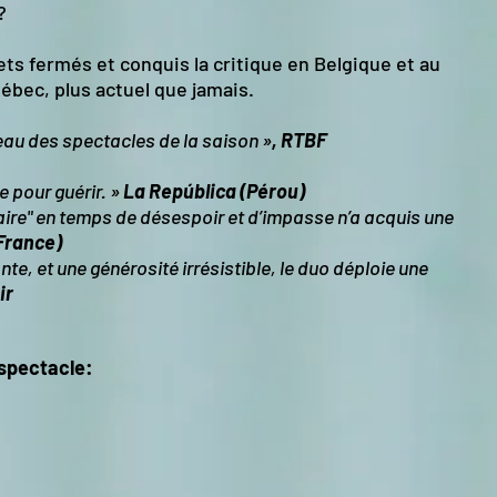
?
ets fermés et conquis la critique en Belgique et au
ébec, plus actuel que jamais.
beau des spectacles de la saison »
, RTBF
e pour guérir. »
La República (Pérou)
faire" en temps de désespoir et d’impasse n’a acquis une
(France)
e, et une générosi­té irrésistible, le duo déploie une
ir
 spectacle: