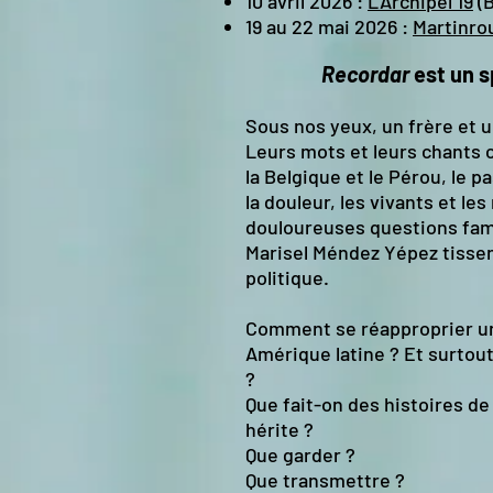
10 avril 2026 :
L'Archipel 19
(B
19 au 22 mai 2026 :
Martinro
Recordar
est un sp
Sous nos yeux, un frère et 
Leurs mots et leurs chants co
la Belgique et le Pérou, le pa
la douleur, les vivants et le
douloureuses questions famil
Marisel Méndez Yépez tissen
politique.
Comment se réapproprier une
Amérique latine ? Et surtout
?
Que fait-on des histoires de
hérite ?
Que garder ?
Que transmettre ?