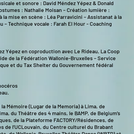
sicale et sonore : David Méndez Yépez & Donald
ostumes : Nathalie Moisan – Création lumière :
 la mise en scène : Léa Parravicini – Assistanat à la
u – Technique vocale : Farah El Hour - Coaching
ez Yépez en coproduction avec Le Rideau,
La Coop
aide de la Fédération Wallonie-Bruxelles – Service
stique et du Tax Shelter du Gouvernement fédéral
inocéros
eau.
la Mémoire (Lugar de la Memoria) à Lima, de
ima, du Théâtre des 4 mains, le BAMP, de Belgium’s
iques, de la Plateforme FACTORY/Résidences, de
tes de l’UCLouvain, du Centre culturel du Brabant
ante, de Wallonie-Bruxelles Théâtre Danse (WBTD) et