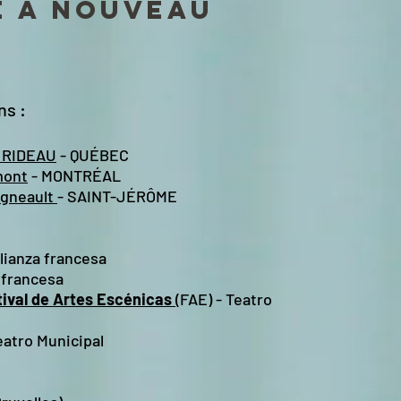
e à nouveau
s ​:
 RIDEAU
- QUÉBEC
mont
- MONTRÉAL
igneault
- SAINT-JÉRÔME
lianza francesa
a francesa
tival de Artes Escénicas
(FAE) - Teatro
atro Municipal