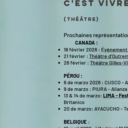
c'est vivr
(théâtre)
Prochaines représentation
CANADA :
18 février 2026 : É
vènement
21 février :
Théâtre d'Outre
26 février :
Théâtre Gilles-V
PÉROU :
6 de marzo 2026 : CUSCO - A
9 de marzo : PIURA - Alianz
13 & 14 de marzo:
LIMA - Fes
Britanico
20 de marzo: AYACUCHO - Te
BELGIQUE
: