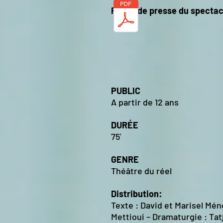
​Revue de presse du specta
PUBLIC
A partir de 12 ans
DURÉE
75′
GENRE
Théâtre du réel
Distribution:
Texte : David et Marisel Mén
Mettioui – Dramaturgie : Ta