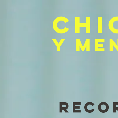
CHI
Y ME
RECO