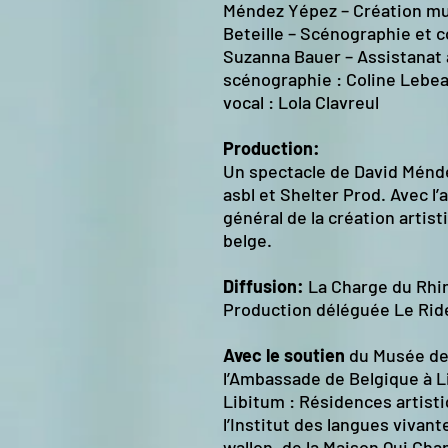
Méndez Yépez – Création mu
Beteille – Scénographie et c
Suzanna Bauer – Assistanat à
scénographie : Coline Lebea
vocal : Lola Clavreul
Production:
Un spectacle de David Ménd
asbl et Shelter Prod. Avec l’
général de la création arti
belge.
Diffusion:
La Charge du Rh
Production déléguée Le Rid
Avec le soutien
du Musée de 
l’Ambassade de Belgique à L
Libitum : Résidences artist
l’Institut des langues vivan
wallon, de la Maison Qui Ch