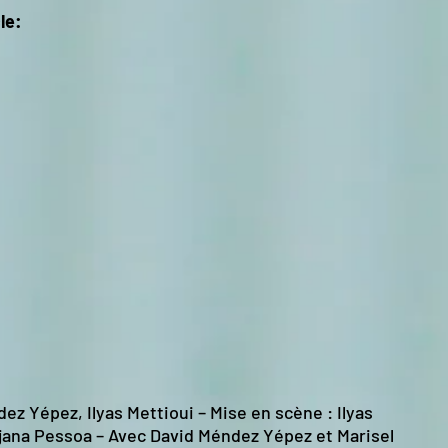
cle:
dez Yépez, Ilyas Mettioui – Mise en scène : Ilyas
tjana Pessoa – Avec David Méndez Yépez et Marisel